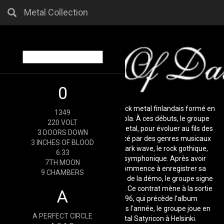
Metal Collection
0
Throes of Dawn est un groupe de black metal finlandais formé en
1349
1994 par Henri Koivula et Jani Heinola. À ces débuts, le groupe
220 VOLT
évoluait plutôt dans un style black metal, pour évoluer au fils des
3 DOORS DOWN
albums vers le doom metal, influencé par des genres musicaux
3 INCHES OF BLOOD
tels que le rock psychédélique, la Dark wave, le rock gothique,
6:33
l'ambient et la musique classique symphonique. Après avoir
7TH MOON
solidifié sa formation, le groupe commence à enregistrer sa
9 CHAMBERS
première démo-tape. Après la sortie de la démo, le groupe signe
au label Woodcut Records en 19951. Ce contrat mène à la sortie
A
de la promo Pakkasherra en 1996, qui précède l'album
Pakkasherra en 1997. Plus tard dans l'année, le groupe joue en
A PERFECT CIRCLE
soutien au groupe de black metal Satyricon à Helsinki.