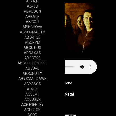
A.S.A.P.
AB/CD
ABADDON
ABBATH
ABIGOR
ABINCHOVA
ABNORMALITY
ABORTED
ABORYM
ABOUT US
ABRAXAS
ABSCESS
ABSOLUTE STEEL
ABSURD
ABSURDITY
ABYSMAL DAWN
Finland
ABYSSOS
AC/DC
ACCEPT
Genre
Goth / Metal
ACCUSER
Cd
ACE FREHLEY
ACHERON
ACOD