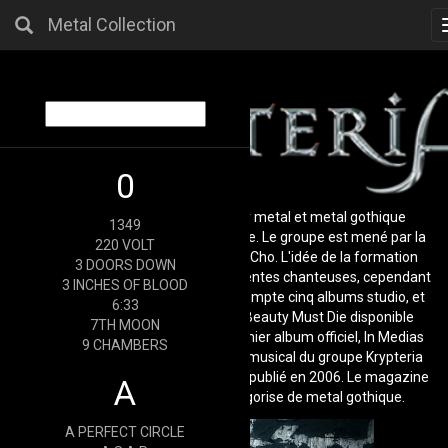
Metal Collection
0
Krypteria est un groupe de power metal et metal gothique
1349
allemand, originaire d’Aix-la-Chapelle. Le groupe est mené par la
220 VOLT
chanteuse d'origine coréenne Ji-In Cho. L'idée de la formation
3 DOORS DOWN
originale était de faire tourner différentes chanteuses, cependant
3 INCHES OF BLOOD
Ji-in s'impose en 2004. Le groupe compte cinq albums studio, et
6:33
un EP, le dernier en date étant All Beauty Must Die disponible
7TH MOON
depuis avril 2011. En 2005, leur premier album officiel, In Medias
9 CHAMBERS
Res, est publié. Le deuxième projet musical du groupe Krypteria
est un EP intitulé Evolution Principle, publié en 2006. Le magazine
A
allemand Metal Hammer le catégorise de metal gothique.
A PERFECT CIRCLE