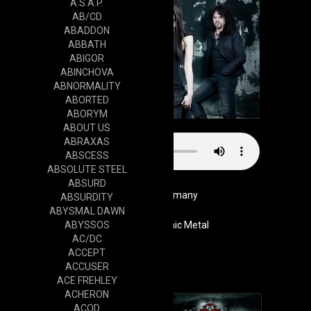
A.S.A.P.
AB/CD
ABADDON
ABBATH
ABIGOR
ABINCHOVA
ABNORMALITY
ABORTED
ABORYM
ABOUT US
ABRAXAS
ABSCESS
ABSOLUTE STEEL
ABSURD
Germany
ABSURDITY
ABYSMAL DAWN
ABYSSOS
Genre
Symphonic Metal
AC/DC
Website
ACCEPT
Cd
ACCUSER
ACE FREHLEY
ACHERON
ACOD