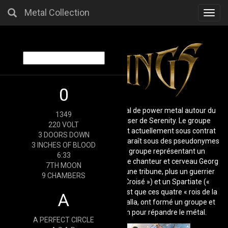
Metal Collection
Toggl
navig
0
Warkings est un groupe multinational de power metal autour du
1349
chanteur autrichien Georg Neuhauser de Serenity. Le groupe
220 VOLT
apparaît sous un pseudonyme et est actuellement sous contrat
3 DOORS DOWN
avec Napalm Records. Le groupe apparaît sous des pseudonymes
3 INCHES OF BLOOD
et masqués, chaque membre du groupe représentant un
6:33
"warking" d'une époque différente. Le chanteur et cerveau Georg
7TH MOON
Neuhauser de Serenity représente une tribune, plus un guerrier
9 CHAMBERS
nordique (« Viking »), un croisé (« Croisé ») et un Spartiate («
Spartiate »). Le concept du groupe est que ces quatre « rois de la
A
guerre » se sont rencontrés au Valhalla, ont formé un groupe et
ont été envoyés sur terre par Odin pour répandre le métal.
A PERFECT CIRCLE