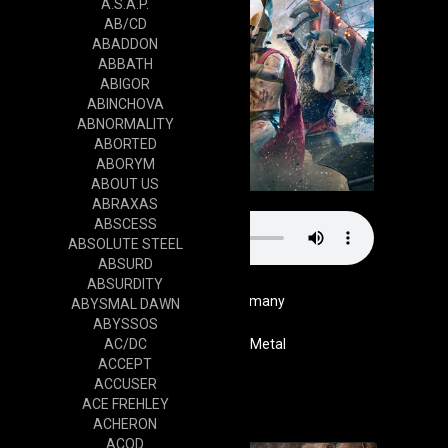
A.S.A.P.
AB/CD
ABADDON
ABBATH
ABIGOR
ABINCHOVA
ABNORMALITY
ABORTED
ABORYM
ABOUT US
ABRAXAS
ABSCESS
ABSOLUTE STEEL
ABSURD
ABSURDITY
Germany
ABYSMAL DAWN
ABYSSOS
AC/DC
Genre
Power Metal
ACCEPT
Website
ACCUSER
Cd
ACE FREHLEY
ACHERON
ACOD