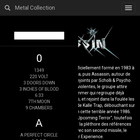
Metal Collection
Toggl
navig
0
Assassin est un groupe de Thrash officiellement formé en 1983 à
1349
Düsseldorf sous le nom de Satanica, puis Assassin, autour de
220 VOLT
Lulle, Vinko et Robert, rapidement rejoints par Scholli & Psycho.
3 DOORS DOWN
Après deux démos relativement violentes, le groupe attire
3 INCHES OF BLOOD
l’attention de l’écurie Steamhammer qui regroupe déjà
6:33
Destruction et Sodom dans ses rangs, et rejoint dans la foulée les
7TH MOON
Karo Music Studios, sous la houlette de Kalle Trap, débouchant sur
9 CHAMBERS
la sortie de The Upcoming Terror en cette terrible année 1986.
Deux ans après le prometteur "The Upcoming Terror", toutefois
A
difficilement remarqué au milieu de la pléthore des références
thrash metal, Assassin revient avec son second missile, le
A PERFECT CIRCLE
redoutable Interstellar Experience.