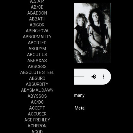
A.S.A.P.
AB/CD
ABADDON
ABBATH
ABIGOR
ABINCHOVA
ABNORMALITY
ABORTED
ABORYM
ABOUT US
ABRAXAS
ABSCESS
ABSOLUTE STEEL
ABSURD
ABSURDITY
ABYSMAL DAWN
Germany
ABYSSOS
AC/DC
ACCEPT
Genre
Thrash Metal
ACCUSER
Website
ACE FREHLEY
Cd
ACHERON
ACOD