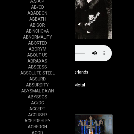
A.S.A.P.
AB/CD
ABADDON
ABBATH
ABIGOR
ABINCHOVA
ABNORMALITY
ABORTED
ABORYM
ABOUT US
ABRAXAS
ABSCESS
Netherlands
ABSOLUTE STEEL
ABSURD
ABSURDITY
Genre
Death Metal
ABYSMAL DAWN
Website
ABYSSOS
Cd
AC/DC
ACCEPT
ACCUSER
ACE FREHLEY
ACHERON
ACOD