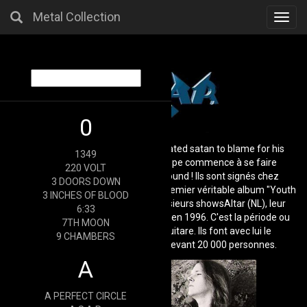
Metal Collection
Toggl
navig
0
Leur première démo "And god created satan to blame for his
1349
mistakes" sort en 1992 et le groupe commence à se faire
220 VOLT
connaître dans la scène underground ! Ils sont signés chez
3 DOORS DOWN
Displeased Records et sortent leur premier véritable album "Youth
3 INCHES OF BLOOD
Against Christ" en 1994. Après plusieurs showsAltar (NL), leur
6:33
second album voit le jour : "Ego Art" en 1996. C'est la période ou
7TH MOON
arrive Marcel Verdurmen à la guitare. Ils font avec lui le
9 CHAMBERS
DynamoAltar (NL) Open Air '96 devant 20 000 personnes.
A
A PERFECT CIRCLE