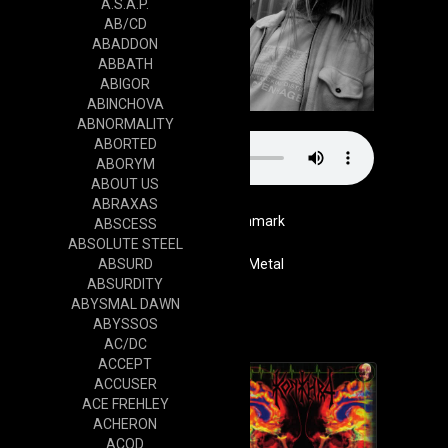
A.S.A.P.
AB/CD
ABADDON
ABBATH
ABIGOR
ABINCHOVA
ABNORMALITY
ABORTED
ABORYM
ABOUT US
ABRAXAS
Denmark
ABSCESS
ABSOLUTE STEEL
ABSURD
Genre
Death Metal
ABSURDITY
Website
ABYSMAL DAWN
Cd
ABYSSOS
AC/DC
ACCEPT
ACCUSER
ACE FREHLEY
ACHERON
ACOD