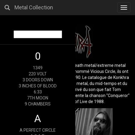
Metal Collection
Toggl
navig
0
Konkhra est un groupe danois de death metal/extreme metal
1349
formé à Køge en 1989. Initialement nommé Vicious Circle, ils ont
220 VOLT
changé leur nom pour Konkhra en 1990. Le catalogue de Konkhra
3 DOORS DOWN
mélange du death metal, du groove metal, du mid-tempo et du
3 INCHES OF BLOOD
thrash. Le nom "Konkhra" est dérivé du son que fait Tom
6:33
Angelripper de Sodome lorsqu'il présente la chanson "Conqueror"
7TH MOON
sur l'album Mortal Way of Live de 1988.
9 CHAMBERS
A
A PERFECT CIRCLE