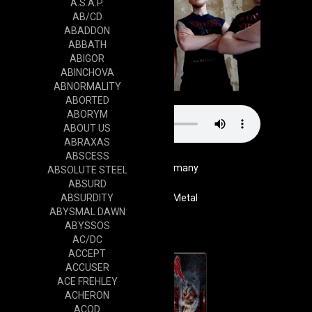
A.S.A.P.
AB/CD
ABADDON
ABBATH
ABIGOR
ABINCHOVA
ABNORMALITY
ABORTED
ABORYM
ABOUT US
ABRAXAS
ABSCESS
Germany
ABSOLUTE STEEL
ABSURD
ABSURDITY
Genre
Death Metal
ABYSMAL DAWN
Cd
ABYSSOS
AC/DC
ACCEPT
ACCUSER
ACE FREHLEY
ACHERON
ACOD