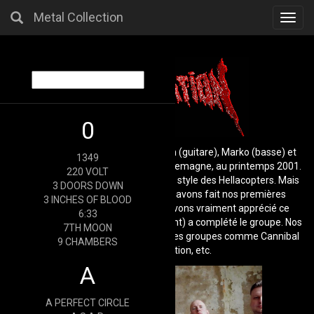
Metal Collection
Toggl
navig
0
Defloration a été fondé par Bertram (guitare), Marko (basse) et
1349
Christian (batterie) à Pößneck, en Allemagne, au printemps 2001.
220 VOLT
Au début, ils jouaient du rock dans le style des Hellacopters. Mais
3 DOORS DOWN
parfois, c'était ennuyeux, et nous avons fait nos premières
3 INCHES OF BLOOD
tentatives de death metal. Nous avons vraiment apprécié ce
6:33
nouveau style, et plus tard, Uwe (chant) a complété le groupe. Nos
7TH MOON
influences étaient et sont toujours des groupes comme Cannibal
9 CHAMBERS
Corpse, Suffocation, etc.
A
A PERFECT CIRCLE