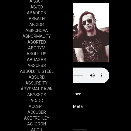
A.S.A.P.
AB/CD
ABADDON
ABBATH
ABIGOR
ABINCHOVA
ABNORMALITY
ABORTED
ABORYM
ABOUT US
ABRAXAS
ABSCESS
ABSOLUTE STEEL
ABSURD
ABSURDITY
ABYSMAL DAWN
France
ABYSSOS
AC/DC
ACCEPT
Genre
Speed Metal
ACCUSER
Cd
ACE FREHLEY
ACHERON
ACOD