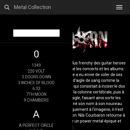
Metal Collection
Toggl
navig
0
Bloodorn, c’est le nouveau projet du plus frenchy des guitar heroes
1349
: Nils Courbaron. Après avoir enchaîné les concerts et les albums
220 VOLT
avec différents groupes, le guitariste a eu envie de voler de ses
3 DOORS DOWN
propres ailes. Et non pas des ailes d’aigle de sang comme la
3 INCHES OF BLOOD
fameuse technique de torture viking, qui consistait à inciser le dos
6:33
d’un supplicié, à séparer les côtes de la colonne vertébrale, puis à
7TH MOON
les déployer comme les ailes d’un aigle, faisant ainsi sortir les
9 CHAMBERS
poumons de la poitrine, et qui a donné son nom à son nouveau
combo. Ici, le gore étant réservé uniquement à l’imagerie, il n’est
A
question que de musique et de passion. Nils Courbaron retourne à
ses premiers amours, à savoir jouer un power metal épique et
A PERFECT CIRCLE
captivant.