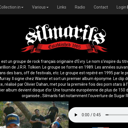
Collection in
Various
Links
Radio
Contact
Login
s est un groupe de rock français originaire d’Evry. Le nom s'inspire du titre
rillion de J.R.R. Tolkien. Le groupe se forme en 1989. Les années suivant
ans des bars, off de festivals, etc. Le groupe est repéré en 1995 par le 
urray. Il signe chez Warner et sort un premier album éponyme. Le clip d
e, réalisé par Olivier Dahan, met pour la première fois des porn stars à l
er album devient disque d’or. Une tournée européenne de plus de 150 
organisée ; Silmarils fait notamment l'ouverture de Sugar R