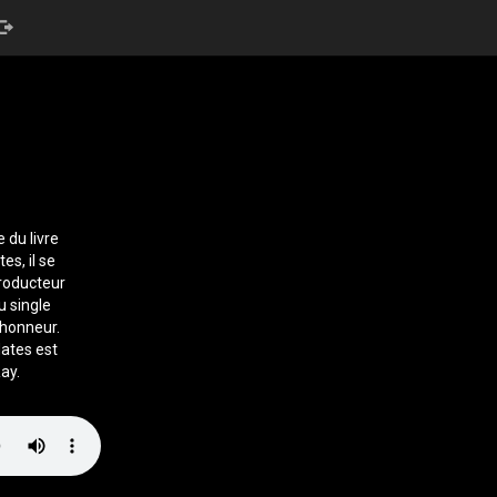
 du livre
es, il se
producteur
u single
’honneur.
dates est
ay.