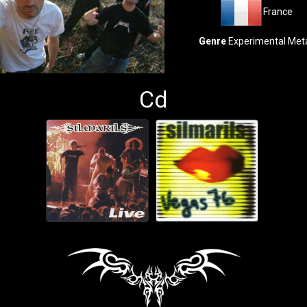
France
Genre
Experimental Met
Cd