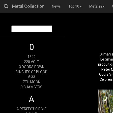
Metal Collection
News
Top 10
Metal in
0
Silmaril
1349
Le Silma
220 VOLT
produit d
3 DOORS DOWN
Peter M
3 INCHES OF BLOOD
Cours Vit
6:33
Ce premi
7TH MOON
9 CHAMBERS
A
A PERFECT CIRCLE