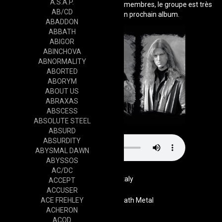
A.S.A.P.
à plusieurs problèmes avec certains membres, le groupe est très
AB/CD
ralenti pour enregistrer son prochain album.
ABADDON
ABBATH
ABIGOR
ABINCHOVA
ABNORMALITY
ABORTED
ABORYM
ABOUT US
ABRAXAS
ABSCESS
ABSOLUTE STEEL
ABSURD
ABSURDITY
ABYSMAL DAWN
ABYSSOS
AC/DC
Italy
ACCEPT
ACCUSER
ACE FREHLEY
Genre
Melodic Death Metal
ACHERON
Website
ACOD