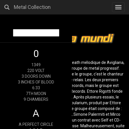
Metal Collection
Toggl
navig
0
Disarmonia Mundi est un groupe de death mélodique de Avigliana,
1349
en Italie qui a débuté en tant que groupe de metal progressif.
220 VOLT
Après que Benny Bianco Chinto quitte le groupe, c'est le chanteur
3 DOORS DOWN
de Soilwork Björn Strid qui a pris le relais. Les deux premiers
3 INCHES OF BLOOD
albums sont parus sous Scarlet Records, mais le groupe est
6:33
depuis chez le label italien Coroner Records. Ettore Rigotti fonde
7TH MOON
Disarmonia Mundi en janvier 2000. Après plusieurs essais, le
9 CHAMBERS
groupe sort son premier album, Nebularium, produit par Ettore
dans son propre studio. À l'époque le groupe était composé de :
A
Benny Bianco Chinto, Ettore Rigotti, Simone Palermiti et Mirco
Andreis. Le groupe réussit à signer un contrat avec Self et CD-
A PERFECT CIRCLE
Maximum pour le marché italien et russe. Malheureusement, suite