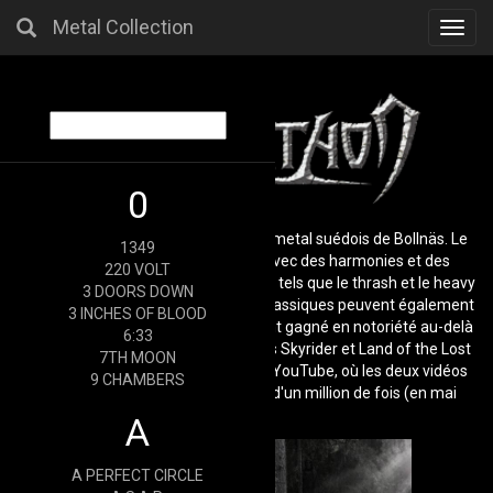
Metal Collection
Toggl
navig
0
Gormathon est un groupe de death metal suédois de Bollnäs. Le
1349
groupe combine le death metal avec des harmonies et des
220 VOLT
mélodies de genres metal classiques tels que le thrash et le heavy
3 DOORS DOWN
metal, et parfois des éléments néoclassiques peuvent également
3 INCHES OF BLOOD
être trouvés. Gormathon a également gagné en notoriété au-delà
6:33
de la Suède en rendant les chansons Skyrider et Land of the Lost
7TH MOON
disponibles sur la plateforme vidéo YouTube, où les deux vidéos
9 CHAMBERS
ont été visionnées ensemble plus d'un million de fois (en mai
2015).
A
A PERFECT CIRCLE