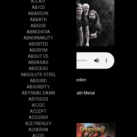
A.S.A.P.
AB/CD
ABADDON
ABBATH
ABIGOR
ABINCHOVA
ABNORMALITY
ABORTED
ABORYM
ABOUT US
ABRAXAS
ABSCESS
ABSOLUTE STEEL
Sweden
ABSURD
ABSURDITY
ABYSMAL DAWN
Genre
Melodic Death Metal
ABYSSOS
Website
AC/DC
Cd
ACCEPT
ACCUSER
ACE FREHLEY
ACHERON
ACOD