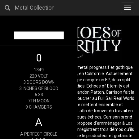
Metal Collection
Toggl
navig
0
Echoes of Eternity est un groupe de metal progressif et gothique
1349
américain, originaire de Los Angeles, en Californie. Actuellement
220 VOLT
signé au label Nuclear Blast, ce groupe compte un EP, deux split-
3 DOORS DOWN
albums, ainsi que deux albums studios. Echoes of Eternity est
3 INCHES OF BLOOD
formé en 2005 par Kirk Carrison et Brandon Patton. Carrison fait la
6:33
rencontre de la chanteuse Francine Boucher au Full Sail Real World
7TH MOON
Education de Floride. Les deux se mettent ensemble et
9 CHAMBERS
emménagent à Los Angeles en 2001 afin de trouver du travail en
studio d'enregistrement. Après quelques échecs, Carrison prend
A
contact avec son ami Patton à qui il propose d'emménager à Los
Angeles et de former un groupe. Ils enregistrent trois démos qu'ils
A PERFECT CIRCLE
envoient à plusieurs label, et intéresse le producteur et guitariste