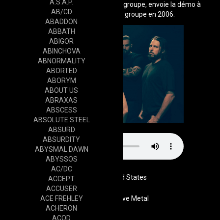
A.S.A.P.
Roy Z. Z ne pouvant s'occuper du groupe, envoie la démo à
AB/CD
Nuclear Blast, qui signe le groupe en 2006.
ABADDON
ABBATH
ABIGOR
ABINCHOVA
ABNORMALITY
ABORTED
ABORYM
ABOUT US
ABRAXAS
ABSCESS
ABSOLUTE STEEL
ABSURD
ABSURDITY
ABYSMAL DAWN
ABYSSOS
AC/DC
United States
ACCEPT
ACCUSER
ACE FREHLEY
Genre
Progressive Metal
ACHERON
ACOD