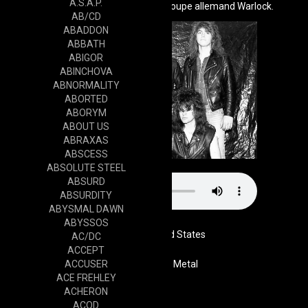
A.S.A.P.
tournée avec Megadeth et le groupe allemand Warlock.
AB/CD
ABADDON
ABBATH
ABIGOR
ABINCHOVA
ABNORMALITY
ABORTED
ABORYM
ABOUT US
ABRAXAS
ABSCESS
ABSOLUTE STEEL
ABSURD
ABSURDITY
ABYSMAL DAWN
ABYSSOS
United States
AC/DC
ACCEPT
ACCUSER
Genre
Thrash Metal
ACE FREHLEY
Website
ACHERON
ACOD