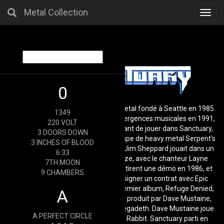
Metal Collection
Toggl
navig
0
Sanctuary est un groupe de heavy metal fondé à Seattle en 1985.
1349
Après une dissolution suite à des divergences musicales en 1991,
220 VOLT
le groupe s'est reformé en 2010. Avant de jouer dans Sanctuary,
3 DOORS DOWN
Warrel Dane était le chanteur du groupe de heavy metal Serpent's
3 INCHES OF BLOOD
knight, qui a sorti un album en 1983. Jim Sheppard jouait dans un
6:33
groupe de glam metal appelé Sleeze, avec le chanteur Layne
7TH MOON
Staley, aux alentours de 1985. Ils sortirent une démo en 1986, et
9 CHAMBERS
sa bonne réception les a menés à signer un contrat avec Epic
Records en 1987. Ils sortirent leur premier album, Refuge Denied,
A
dans la même année. Cet album fut produit par Dave Mustaine,
leader du groupe de thrash metal Megadeth. Dave Mustaine joue
A PERFECT CIRCLE
un solo de guitare sur le titre White Rabbit. Sanctuary parti en