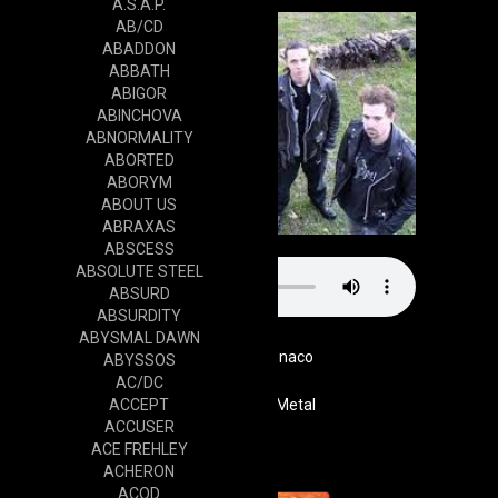
A.S.A.P.
AB/CD
ABADDON
ABBATH
ABIGOR
ABINCHOVA
ABNORMALITY
ABORTED
ABORYM
ABOUT US
ABRAXAS
ABSCESS
ABSOLUTE STEEL
ABSURD
ABSURDITY
ABYSMAL DAWN
Monaco
ABYSSOS
AC/DC
ACCEPT
Genre
Death Metal
ACCUSER
Cd
ACE FREHLEY
ACHERON
ACOD