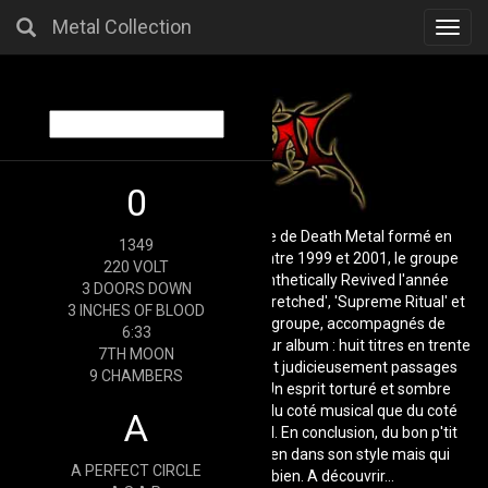
Metal Collection
Toggl
navig
0
Kabbal est un groupe monegasque de Death Metal formé en
1349
1999. Apres trois démos sortient entre 1999 et 2001, le groupe
220 VOLT
enregistre son premier album, Synthetically Revived l'année
3 DOORS DOWN
suivante. Apres trois démos ('The Wretched', 'Supreme Ritual' et
3 INCHES OF BLOOD
'Heretic'), les deux fondateurs du groupe, accompagnés de
6:33
nouveaux musiciens, sortent enfin leur album : huit titres en trente
7TH MOON
neuf minutes de death metal, alliant judicieusement passages
9 CHAMBERS
bourrins et passages plus lourds. Un esprit torturé et sombre
(malgré une pochette jaune), tant du coté musical que du coté
A
textuel habite la musique de Kabbal. En conclusion, du bon p'tit
death-metal qui ne révolutionne rien dans son style mais qui
A PERFECT CIRCLE
passe tout de même très bien. A découvrir...