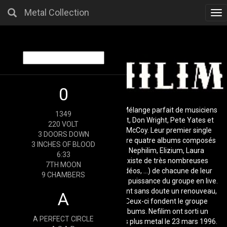
Metal Collection
Tog
nav
0
Groupe mythique du rock gothique. Mélange parfait de musiciens
1349
talentueux : Tony Pettitt, Paul Wright, Don Wright, Pete Yates et
220 VOLT
d'un chanteur charismatique : Carl McCoy. Leur premier single
3 DOORS DOWN
Burning The Fields date de 1985 outre quatre albums composés
3 INCHES OF BLOOD
de 1987 à 1992 : Dawnrazor, The Nephilim, Elizium, Laura
6:33
(compilation des premiers EP), il existe de très nombreuses
7TH MOON
versions (bootlegs, lives officiels, vidéos, ...) de chacune de leur
9 CHAMBERS
composition du fait de la très grande puissance du groupe en live.
Sept ans plus tard en 1992, souhaitant sans doute un renouveau,
A
Carl McCoy quitte ses musiciens. Ceux-ci fondent le groupe
Rubicon et sortent deux ou trois albums. Nefilim ont sorti un
A PERFECT CIRCLE
nouvel album Zoon aux consonnaces plus metal le 23 mars 1996.