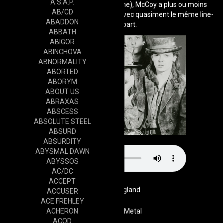
A.S.A.P.
Au festival Zillo 1998 (en Allemagne), McCoy a plus ou moins
AB/CD
annoncé la reformation du groupe avec quasiment le même line-
ABADDON
up qu'au départ.
ABBATH
ABIGOR
ABINCHOVA
ABNORMALITY
ABORTED
ABORYM
ABOUT US
ABRAXAS
ABSCESS
ABSOLUTE STEEL
ABSURD
ABSURDITY
ABYSMAL DAWN
ABYSSOS
AC/DC
ACCEPT
England
ACCUSER
ACE FREHLEY
ACHERON
Genre
Goth / Metal
ACOD