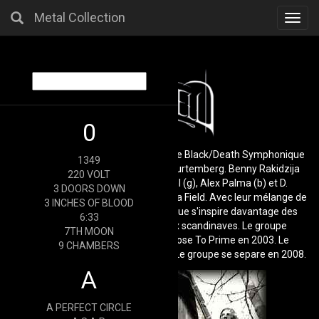
Metal Collection
Toggl
navig
0
Luna Field est un groupe Allemand de Black/Death Symphonique
1349
fondé en 1998 à Stuttgart, Bade-Wurtemberg. Benny Rakidzija
220 VOLT
(voc), Marko Sirac (g), Heiko Krahl (g), Alex Palma (b) et D.
3 DOORS DOWN
Sandvoss (dr) fondent le groupe Luna Field. Avec leur mélange de
3 INCHES OF BLOOD
death et de black metal, leur musique s'inspire davantage des
6:33
modèles américains que de ceux scandinaves. Le groupe
7TH MOON
enregistre son premier album, Close To Prime en 2003. Le
9 CHAMBERS
deuxieme album, Diva sort en 2005. Le groupe se separe en 2008.
A
A PERFECT CIRCLE