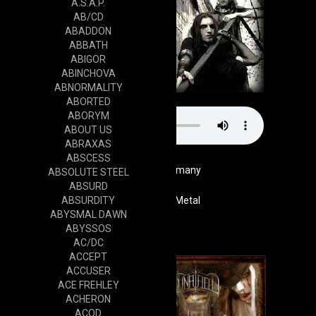
A.S.A.P.
AB/CD
ABADDON
ABBATH
ABIGOR
ABINCHOVA
ABNORMALITY
ABORTED
ABORYM
ABOUT US
ABRAXAS
ABSCESS
Germany
ABSOLUTE STEEL
ABSURD
ABSURDITY
Genre
Death Metal
ABYSMAL DAWN
Cd
ABYSSOS
AC/DC
ACCEPT
ACCUSER
ACE FREHLEY
ACHERON
ACOD