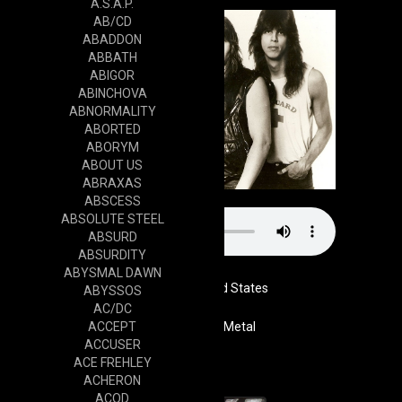
A.S.A.P.
AB/CD
ABADDON
ABBATH
ABIGOR
ABINCHOVA
ABNORMALITY
ABORTED
ABORYM
ABOUT US
ABRAXAS
ABSCESS
ABSOLUTE STEEL
ABSURD
ABSURDITY
ABYSMAL DAWN
United States
ABYSSOS
AC/DC
ACCEPT
Genre
Heavy Metal
ACCUSER
Cd
ACE FREHLEY
ACHERON
ACOD