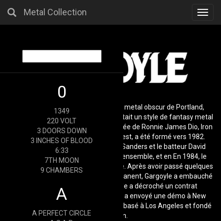
Metal Collection
Toggl
navig
0
Gargoyle était un groupe de heavy metal obscur de Portland,
1349
Oregon. Gargoyle, dont le point fort était un style de fantasy metal
220 VOLT
puissant mais mélodique dans la lignée de Ronnie James Dio, Iron
3 DOORS DOWN
Maiden, Queensryche et Judas Priest, a été formé vers 1982.
3 INCHES OF BLOOD
Cette année-là, le guitariste Kevin Sanders et le batteur David
6:33
Kendall ont commencé à travailler ensemble, et en En 1984, le
7TH MOON
bassiste Doug Smith rejoint le groupe. Après avoir passé quelques
9 CHAMBERS
années à chercher un chanteur permanent, Gargoyle a embauché
Tim Lachmann en 1986. Gargoyle a décroché un contrat
A
d'enregistrement en 1987, lorsqu'il a envoyé une démo à New
Renaissance, un petit label de metal basé à Los Angeles et fondé
A PERFECT CIRCLE
par Hellion.