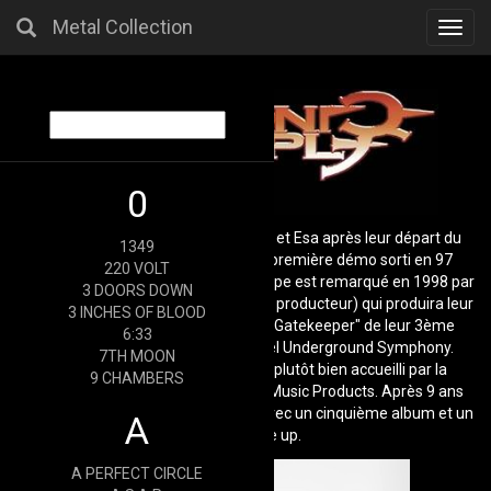
Metal Collection
Toggl
navig
0
Formé en 1996 à Borlänge par Glen et Esa après leur départ du
1349
groupe Lex Credo. 3 titres de leur première démo sorti en 97
220 VOLT
figurent sur la compil "Nerve". Le groupe est remarqué en 1998 par
3 DOORS DOWN
Fred Estby (batteur de Dismember et producteur) qui produira leur
3 INCHES OF BLOOD
deuxième démo. La chanson "The Gatekeeper" de leur 3ème
6:33
démo leur ouvre les portes du label Underground Symphony.
7TH MOON
Après la sortie du premier album plutôt bien accueilli par la
9 CHAMBERS
critique, le groupe signe sous Limb Music Products. Après 9 ans
d'absence, Cryonic Temple revient avec un cinquième album et un
A
nouveau line up.
A PERFECT CIRCLE