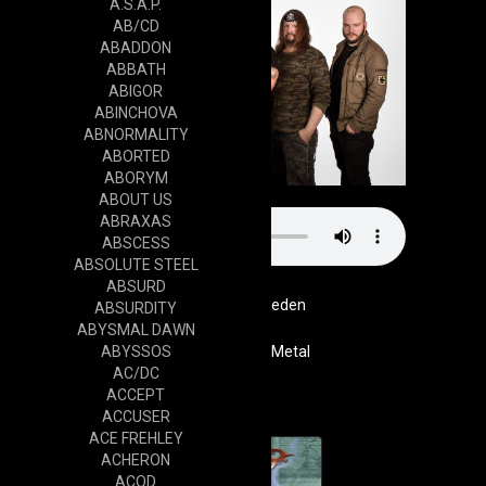
A.S.A.P.
AB/CD
ABADDON
ABBATH
ABIGOR
ABINCHOVA
ABNORMALITY
ABORTED
ABORYM
ABOUT US
ABRAXAS
ABSCESS
ABSOLUTE STEEL
ABSURD
Sweden
ABSURDITY
ABYSMAL DAWN
ABYSSOS
Genre
Power Metal
AC/DC
Cd
ACCEPT
ACCUSER
ACE FREHLEY
ACHERON
ACOD