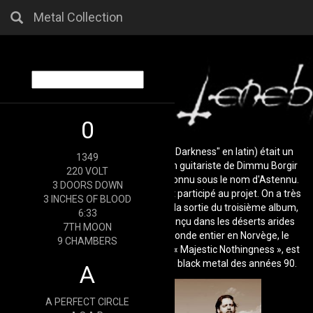
Metal Collection
0
Carpe Tenebrum (à tort, "Seize the Darkness" en latin) était un
1349
projet solo de black metal de l'ancien guitariste de Dimmu Borgir
220 VOLT
et Covenant Jamie Stinson, mieux connu sous le nom d'Astennu.
3 DOORS DOWN
Stian Arnesen (Nagash) a également participé au projet. On a très
3 INCHES OF BLOOD
peu entendu parler du projet depuis la sortie du troisième album,
6:33
Dreaded Chaotic Reign, en 2002. Conçu dans les déserts arides
7TH MOON
d’Australie et enregistré dans le monde entier en Norvège, le
9 CHAMBERS
premier album de Carpe Tenebrum, « Majestic Nothingness », est
sans aucun doute un joyau oublié du black metal des années 90.
A
A PERFECT CIRCLE