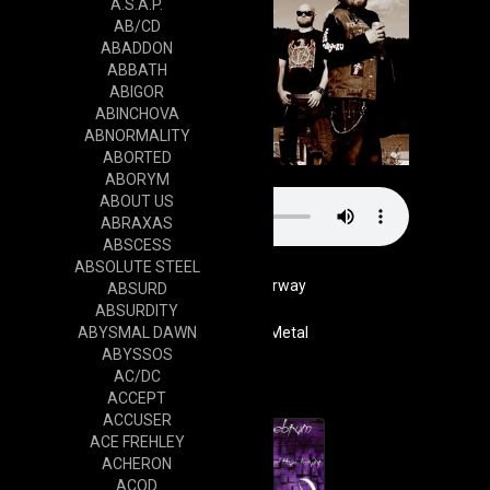
A.S.A.P.
AB/CD
ABADDON
ABBATH
ABIGOR
ABINCHOVA
ABNORMALITY
ABORTED
ABORYM
ABOUT US
ABRAXAS
ABSCESS
ABSOLUTE STEEL
Norway
ABSURD
ABSURDITY
ABYSMAL DAWN
Genre
Black Metal
ABYSSOS
Cd
AC/DC
ACCEPT
ACCUSER
ACE FREHLEY
ACHERON
ACOD