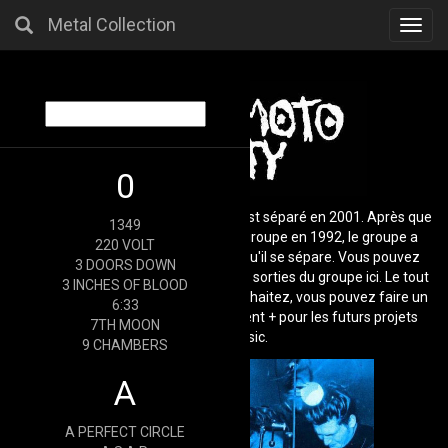
Metal Collection
Toggl
navig
0
Le groupe a été formé en 1987 et s'est séparé en 2001. Après que
1349
le deuxième chanteur ait quitté le groupe en 1992, le groupe a
220 VOLT
continué à jouer en trio jusqu'à ce qu'il se sépare. Vous pouvez
3 DOORS DOWN
trouver diverses démos et toutes les sorties du groupe ici. Le tout
3 INCHES OF BLOOD
gratuitement, bien sûr. Si vous le souhaitez, vous pouvez faire un
6:33
don pour les frais de fonctionnement + pour les futurs projets
7TH MOON
Hirncut Music.
9 CHAMBERS
A
A PERFECT CIRCLE