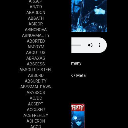
A.S.A.P.
AB/CD
ABADDON
ABBATH
ABIGOR
ABINCHOVA
ABNORMALITY
ABORTED
ABORYM
ABOUT US
ABRAXAS
Germany
ABSCESS
ABSOLUTE STEEL
ABSURD
Genre
Punk Rock / Metal
ABSURDITY
Website
ABYSMAL DAWN
Cd
ABYSSOS
AC/DC
ACCEPT
ACCUSER
ACE FREHLEY
ACHERON
ACOD