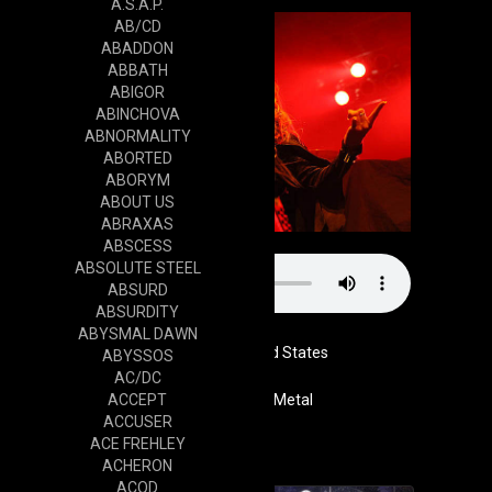
A.S.A.P.
AB/CD
ABADDON
ABBATH
ABIGOR
ABINCHOVA
ABNORMALITY
ABORTED
ABORYM
ABOUT US
ABRAXAS
ABSCESS
ABSOLUTE STEEL
ABSURD
ABSURDITY
ABYSMAL DAWN
United States
ABYSSOS
AC/DC
ACCEPT
Genre
Heavy Metal
ACCUSER
Cd
ACE FREHLEY
ACHERON
ACOD