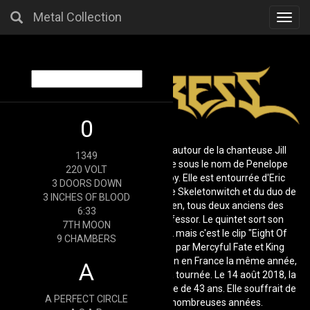
Metal Collection
Toggl
navig
0
Combo américain, formé en 2007 autour de la chanteuse Jill
1349
Janus, ancienne DJ topless connue sous le nom de Penelope
220 VOLT
Tuesdae et qui a posé pour Playboy. Elle est entourrée d'Eric
3 DOORS DOWN
Harris, bassiste et ancien membre de Skeletonwitch et du duo de
3 INCHES OF BLOOD
guitaristes Blake Mealh et Ian Alden, tous deux anciens des
6:33
groupes Trigger Renegade et Professor. Le quintet sort son
7TH MOON
premier album Spell Eater en 2012 mais c'est le clip "Eight Of
9 CHAMBERS
Swords" qui fait sensation. Inspiré par Mercyful Fate et King
Diamond, Huntress fait une apparition en France la même année,
A
accompagnant Dragonforce dans sa tournée. Le 14 août 2018, la
chanteuse Jill Janus se suicide à l'age de 43 ans. Elle souffrait de
A PERFECT CIRCLE
troubles mentaux depuis de nombreuses années.