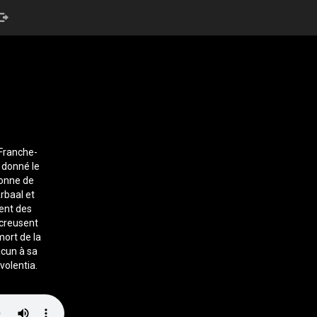
 Franche-
 donné le
ronne de
rbaal et
ent des
 creusent
mort de la
acun à sa
volentia.