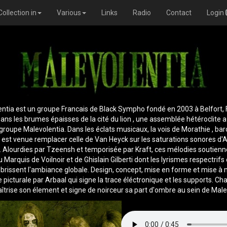
Collection in
Various
Links
Radio
Contact
Login
ntia est un groupe Francais de Black Sympho fondé en 2003 à Belfort,
ans les brumes épaisses de la cité du lion , une assemblée hétéroclite a
 groupe Malevolentia. Dans les éclats musicaux, la vois de Morathie , ba
e est venue remplacer celle de Van Heyck sur les saturations sonores d'A
. Alourdies par Tzeensh et temporisée par Kraft, ces mélodies soutienn
u Marquis de Voilnoir et de Ghislain Gilberti dont les lyrismes respectrifs
rissent l'ambiance globale. Design, concept, mise en forme et mise à 
e picturale par Arbaal qui signe la trace éléctronique et les supports. Ch
îtrise son élement et signe de noirceur sa part d'ombre au sein de Male