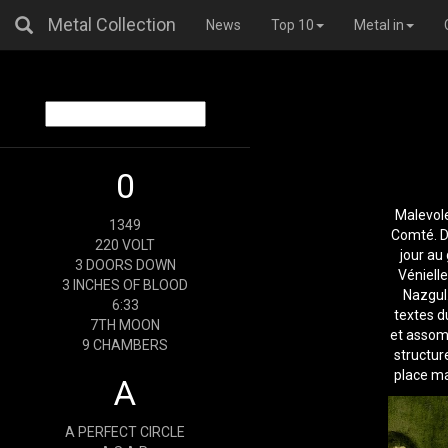
Metal Collection
News
Top 10
Metal in
0
Malevole
1349
Comté. D
220 VOLT
jour au
3 DOORS DOWN
Véniell
3 INCHES OF BLOOD
Nazgul
6:33
textes d
7TH MOON
et assomb
9 CHAMBERS
structur
place ma
A
A PERFECT CIRCLE