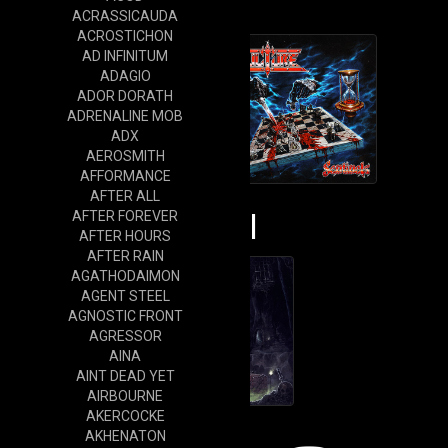
Cd
ACRASSICAUDA
ACROSTICHON
AD INFINITUM
ADAGIO
ADOR DORATH
ADRENALINE MOB
ADX
AEROSMITH
AFFORMANCE
AFTER ALL
Vinyl
AFTER FOREVER
AFTER HOURS
AFTER RAIN
AGATHODAIMON
AGENT STEEL
AGNOSTIC FRONT
AGRESSOR
AINA
AINT DEAD YET
AIRBOURNE
AKERCOCKE
AKHENATON