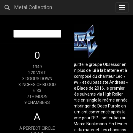
Metal Collection
Toggl
navig
0
Après que Stefan « Genözider » ait quitté le groupe Obsessör en
1349
2015, il a décidé de former Vulture. En plus de lui à la batterie et à
220 VOLT
la guitare électrique, le line-up était composé du chanteur Leo «
3 DOORS DOWN
Steeler », du guitariste Mattes « Outlaw » et du bassiste Andreas «
3 INCHES OF BLOOD
Axetinctör ». Après l'EP Victim to the Blade de 2016, le premier
6:33
album The Guillotine est sorti l'année suivante via High Roller
7TH MOON
Records. La chanson Vendetta est sortie en single la même année,
9 CHAMBERS
avec une reprise de la chanson Stormbringer de Deep Purple en
face B. Les enregistrements de l'album ont commencé après le
A
réveillon du Nouvel An 2016 et - comme pour l'EP - ont eu lieu au
Hellforge Studio sous la direction de Marco Brinkmann. Fin février
A PERFECT CIRCLE
2017, Brinkmann a terminé le mixage du matériel. Les chansons