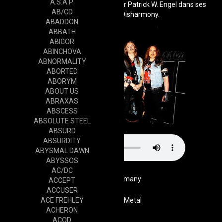
A.S.A.P.
ont finalement été masterisées par Patrick W. Engel dans ses
AB/CD
studios Temple of Disharmony.
ABADDON
ABBATH
ABIGOR
ABINCHOVA
ABNORMALITY
ABORTED
ABORYM
ABOUT US
ABRAXAS
ABSCESS
ABSOLUTE STEEL
ABSURD
ABSURDITY
ABYSMAL DAWN
ABYSSOS
AC/DC
Germany
ACCEPT
ACCUSER
ACE FREHLEY
Genre
Speed Metal
ACHERON
ACOD