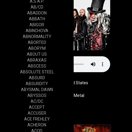
A.S.A.P.
AB/CD
ABADDON
ABBATH
ABIGOR
ABINCHOVA
ABNORMALITY
ABORTED
ABORYM
ABOUT US
ABRAXAS
ABSCESS
ABSOLUTE STEEL
ABSURD
United States
ABSURDITY
ABYSMAL DAWN
ABYSSOS
Genre
Power Metal
AC/DC
Website
ACCEPT
Cd
ACCUSER
ACE FREHLEY
ACHERON
ACOD