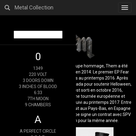
Metal Collection
Toggl
navig
0
Conçu à l'origine comme un pur groupe hommage, Them a été
1349
fondé en tant que groupe de studio en 2014. Le premier EP Fear
220 VOLT
Them est sorti chez Empire Records au printemps 2016. Après
3 DOORS DOWN
une tournée aux États-Unis et au Canada pour soutenir Helloween,
3 INCHES OF BLOOD
le premier album Sweet Hollow est sorti en octobre 2016,
6:33
également sur Empire Records. Une tournée européenne et
7TH MOON
plusieurs apparitions en festival ont suivi au printemps 2017. Entre
9 CHAMBERS
autres endroits, le groupe s'est produit aux Pays-Bas, en Espagne
et au Danemark. Début 2018, le groupe signe un contrat avec SPV
A
et annonce la sortie d'un album pour la même année.
A PERFECT CIRCLE