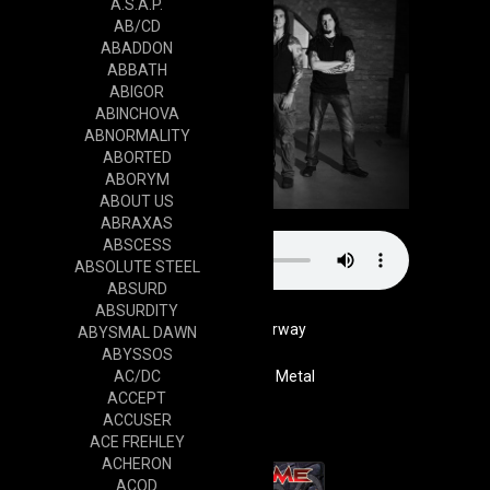
A.S.A.P.
AB/CD
ABADDON
ABBATH
ABIGOR
ABINCHOVA
ABNORMALITY
ABORTED
ABORYM
ABOUT US
ABRAXAS
ABSCESS
ABSOLUTE STEEL
ABSURD
ABSURDITY
Norway
ABYSMAL DAWN
ABYSSOS
AC/DC
Genre
Thrash Metal
ACCEPT
Cd
ACCUSER
ACE FREHLEY
ACHERON
ACOD