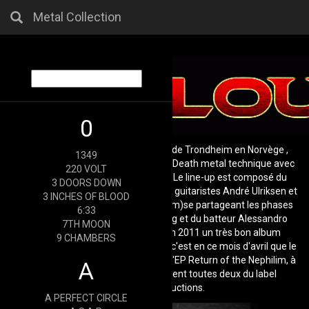
Metal Collection
0
Exeloume est un groupe originaire de Trondheim en Norvège ,
1349
celui-ci oscille entre un Thrash et un Death metal technique avec
220 VOLT
quelques touches de Heavy metal. Le line-up est composé du
3 DOORS DOWN
frontman Øystein Haltbakk, des deux guitaristes André Ulriksen et
3 INCHES OF BLOOD
Tom «Welhaven» Wahl (ex Maelström)se partageant les phases
6:33
de solo, du bassiste John Wangberg et du batteur Alessandro
7TH MOON
Elide. Le groupe avait déjà sorti en 2011 un très bon album
9 CHAMBERS
dénommé Fairytale of Perversion et c'est en ce mois d'avril que le
quintet norvégien nous revient avec l'EP Return of the Nephilim, à
A
savoir que les deux galettes sortent toutes deux du label
ViciSolum Productions.
A PERFECT CIRCLE