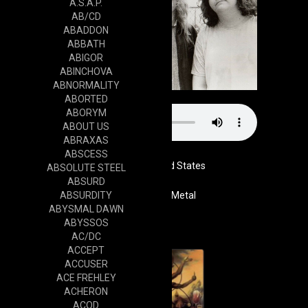
A.S.A.P.
AB/CD
ABADDON
ABBATH
ABIGOR
ABINCHOVA
ABNORMALITY
ABORTED
ABORYM
ABOUT US
ABRAXAS
ABSCESS
United States
ABSOLUTE STEEL
ABSURD
ABSURDITY
Genre
Rock / Metal
ABYSMAL DAWN
Cd
ABYSSOS
AC/DC
ACCEPT
ACCUSER
ACE FREHLEY
ACHERON
ACOD