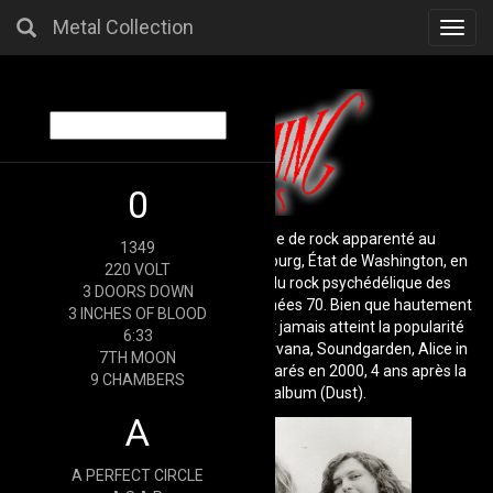
Metal Collection
Toggl
navig
0
Screaming Trees était un groupe de rock apparenté au
1349
mouvement grunge. Fondé à Ellensburg, État de Washington, en
220 VOLT
1985. Leur son était un mélange du rock psychédélique des
3 DOORS DOWN
années 1960 et du hard rock des années 70. Bien que hautement
3 INCHES OF BLOOD
considérés par les critiques, ils n'ont jamais atteint la popularité
6:33
d'autres groupes grunge comme Nirvana, Soundgarden, Alice in
7TH MOON
Chains ou Pearl Jam. Ils se sont séparés en 2000, 4 ans après la
9 CHAMBERS
sortie de leur dernier album (Dust).
A
A PERFECT CIRCLE