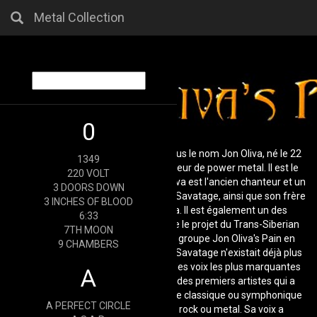
Metal Collection
0
John Nicholas Oliva, mieux connu sous le nom Jon Oliva, né le 22
1349
juillet 1960 à New York est un chanteur de power metal. Il est le
220 VOLT
frère du guitariste Criss Oliva. Jon Oliva est l'ancien chanteur et un
3 DOORS DOWN
des membres fondateurs du groupe Savatage, ainsi que son frère
3 INCHES OF BLOOD
plus jeune, le guitariste Criss Oliva. Il est également un des
6:33
fondateurs et une des têtes derrière le projet du Trans-Siberian
7TH MOON
Orchestra et a également fondé le groupe Jon Oliva's Pain en
9 CHAMBERS
2003, durant un temps où le groupe Savatage n'existait déjà plus
que sur le papier. Jon Oliva est une des voix les plus marquantes
A
du genre du power metal et est un des premiers artistes qui a
mélangé des éléments de la musique classique ou symphonique
A PERFECT CIRCLE
dans la structure d'un groupe de rock ou metal. Sa voix a