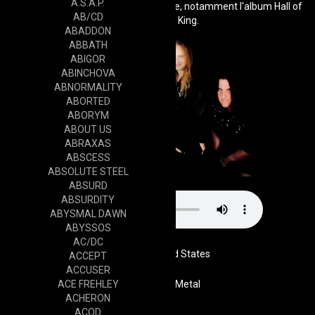
A.S.A.P.
également inspiré et marqué le genre, notamment l'album Hall of
AB/CD
the Mountain King.
ABADDON
ABBATH
ABIGOR
ABINCHOVA
ABNORMALITY
ABORTED
ABORYM
ABOUT US
ABRAXAS
ABSCESS
ABSOLUTE STEEL
ABSURD
ABSURDITY
ABYSMAL DAWN
ABYSSOS
AC/DC
United States
ACCEPT
ACCUSER
ACE FREHLEY
Genre
Heavy Metal
ACHERON
ACOD