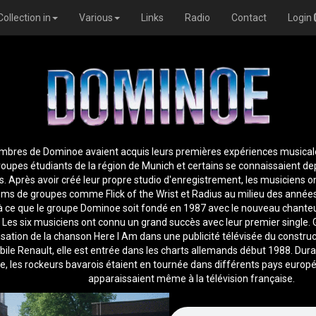
Collection in
Various
Links
Radio
Contact
Login
bres de Dominoe avaient acquis leurs premières expériences musical
roupes étudiants de la région de Munich et certains se connaissaient de
s. Après avoir créé leur propre studio d'enregistrement, les musiciens 
ms de groupes comme Flick of the Wrist et Radius au milieu des année
à ce que le groupe Dominoe soit fondé en 1987 avec le nouveau chante
. Les six musiciens ont connu un grand succès avec leur premier single. 
ilisation de la chanson Here I Am dans une publicité télévisée du constru
ile Renault, elle est entrée dans les charts allemands début 1988. Dura
e, les rockeurs bavarois étaient en tournée dans différents pays europ
apparaissaient même à la télévision française.