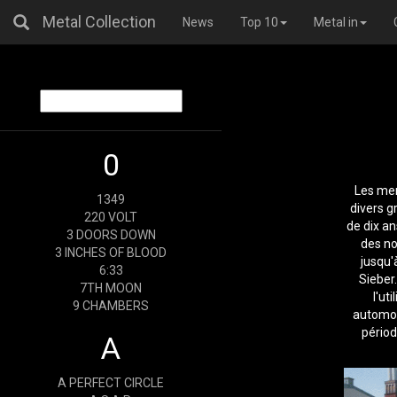
Metal Collection
News
Top 10
Metal in
0
Les mem
1349
divers g
220 VOLT
de dix an
3 DOORS DOWN
des no
3 INCHES OF BLOOD
jusqu'
6:33
Sieber
7TH MOON
l'ut
9 CHAMBERS
automob
périod
A
A PERFECT CIRCLE