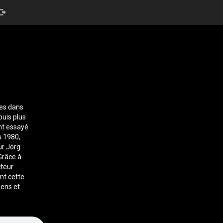
es dans
puis plus
ont essayé
s 1980,
ur Jörg
Grâce à
cteur
nt cette
éens et