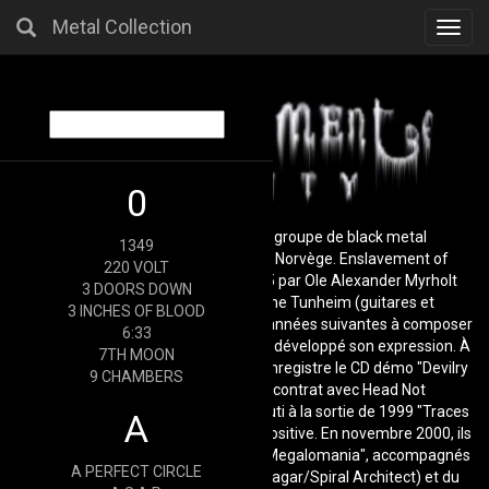
Metal Collection
Toggl
navig
0
Enslavement of Beauty est un groupe de black metal
1349
symphonique originaire d'Oslo, en Norvège. Enslavement of
220 VOLT
Beauty a été formé en janvier 1995 par Ole Alexander Myrholt
3 DOORS DOWN
(chant et paroles) et Tony Eugene Tunheim (guitares et
3 INCHES OF BLOOD
composition). Le groupe a passé les années suivantes à composer
6:33
et à enregistrer du matériel et a ainsi développé son expression. À
7TH MOON
l'été 1998, Enslavement of Beauty enregistre le CD démo "Devilry
9 CHAMBERS
& Temptation" qui leur vaut un contrat avec Head Not
Found/Voices of Wonder. Cela a abouti à la sortie de 1999 "Traces
A
O' Red" qui a reçu une réponse très positive. En novembre 2000, ils
enregistrent leur deuxième album, "Megalomania", accompagnés
A PERFECT CIRCLE
du batteur Asgeir Mickelson (Borknagar/Spiral Architect) et du