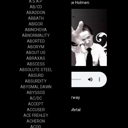
A.S.A.P.
bassiste Hans-Aage Holmen.
AB/CD
ABADDON
ABBATH
ABIGOR
ABINCHOVA
ABNORMALITY
ABORTED
ABORYM
ABOUT US
ABRAXAS
ABSCESS
ABSOLUTE STEEL
ABSURD
ABSURDITY
ABYSMAL DAWN
ABYSSOS
Norway
AC/DC
ACCEPT
ACCUSER
Genre
Black Metal
ACE FREHLEY
Cd
ACHERON
ACOD