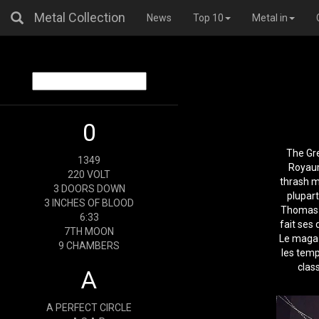
Metal Collection
News
Top 10
Metal in
0
The Gr
1349
Royaum
220 VOLT
thrash m
3 DOORS DOWN
plupart
3 INCHES OF BLOOD
Thomas a
6:33
fait ses
7TH MOON
Le magaz
9 CHAMBERS
les temp
class
A
A PERFECT CIRCLE