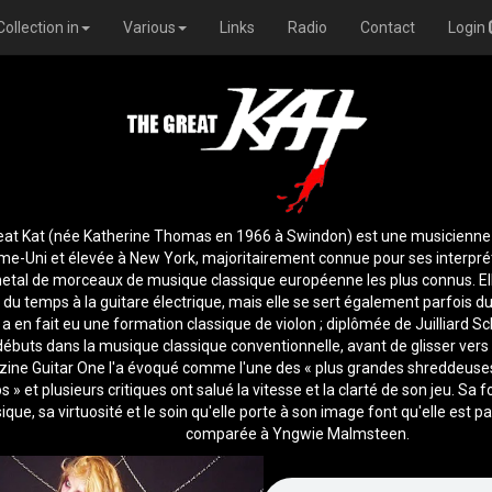
Collection in
Various
Links
Radio
Contact
Login
eat Kat (née Katherine Thomas en 1966 à Swindon) est une musicienne
e-Uni et élevée à New York, majoritairement connue pour ses interpré
etal de morceaux de musique classique européenne les plus connus. Ell
 du temps à la guitare électrique, mais elle se sert également parfois du
 en fait eu une formation classique de violon ; diplômée de Juilliard Sch
 débuts dans la musique classique conventionnelle, avant de glisser vers 
ine Guitar One l'a évoqué comme l'une des « plus grandes shreddeuse
s » et plusieurs critiques ont salué la vitesse et la clarté de son jeu. Sa 
ique, sa virtuosité et le soin qu'elle porte à son image font qu'elle est p
comparée à Yngwie Malmsteen.