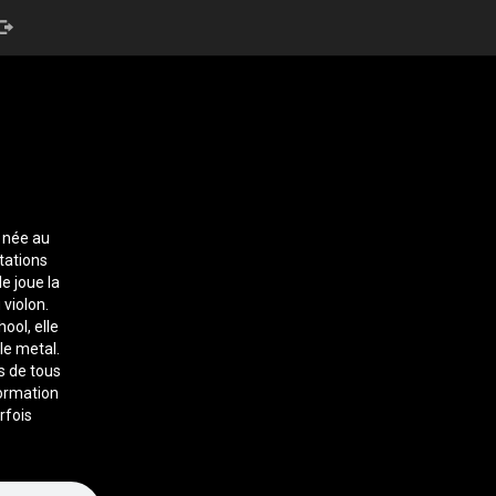
 née au
tations
e joue la
 violon.
ool, elle
le metal.
s de tous
formation
arfois