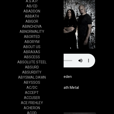
A.S.A.P.
AB/CD
ABADDON
ABBATH
ABIGOR
ABINCHOVA
ABNORMALITY
ABORTED
ABORYM
ABOUT US
ABRAXAS
ABSCESS
ABSOLUTE STEEL
ABSURD
ABSURDITY
Sweden
ABYSMAL DAWN
ABYSSOS
AC/DC
Genre
Melodic Death Metal
ACCEPT
Website
ACCUSER
Cd
ACE FREHLEY
ACHERON
ACOD