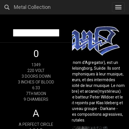
Metal Collection
Toggl
navig
0
Darkane, (autrefois connu sous le nom d'Agregator), est un
1349
groupe de death/thrash metal de Helsingborg, Suède. Ils sont
220 VOLT
connus pour ajouter des éléments symphoniques à leur musique,
3 DOORS DOWN
telle que des orchestres, des chœurs, et des intermèdes
3 INCHES OF BLOOD
acoustiques, mais aussi pour la technicité de leur musique. Le nom
6:33
"Darkane" vient des mots dark(sombre) et arcane(mystérieux).
7TH MOON
Lorsque le groupe Agretator splitte, le batteur Peter Wildoer et le
9 CHAMBERS
guitariste Christofer Malmström sont rejoints par Klas Ideberg et
le bassiste Jörgen Löfberg. Ce nouveau groupe - Darkane -
A
commence très vite à travailler sur des compositions agressives,
techniques et brutales.
A PERFECT CIRCLE