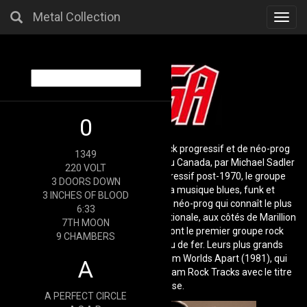
Metal Collection
Toggl
navig
0
Saga est un groupe canadien de rock progressif et de néo-prog
1349
formé en 1977 à Oakville (Ontario) au Canada, par Michael Sadler
220 VOLT
et Jim Crichton. Issue du rock progressif post-1970, le groupe
3 DOORS DOWN
canadien tire ses influences de la musique blues, funk et
3 INCHES OF BLOOD
classique. Saga est l’un des groupes néo-prog qui connaît le plus
6:33
grand succès sur une échelle internationale, aux côtés de Marillion
7TH MOON
et Pendragon, parmi d’autres. Ils sont le premier groupe rock
9 CHAMBERS
canadien à jouer au-delà du Rideau de fer. Leurs plus grands
succès commerciaux compte l’album Worlds Apart (1981), qui
A
atteint des sommets sur le Mainstream Rock Tracks avec le titre
On The Loose.
A PERFECT CIRCLE