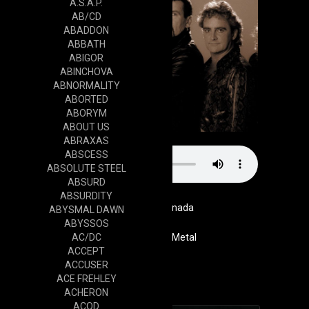
A.S.A.P.
AB/CD
ABADDON
ABBATH
ABIGOR
ABINCHOVA
ABNORMALITY
ABORTED
ABORYM
ABOUT US
ABRAXAS
ABSCESS
ABSOLUTE STEEL
ABSURD
ABSURDITY
Canada
ABYSMAL DAWN
ABYSSOS
AC/DC
Genre
Rock / Metal
ACCEPT
Website
ACCUSER
Cd
ACE FREHLEY
ACHERON
ACOD