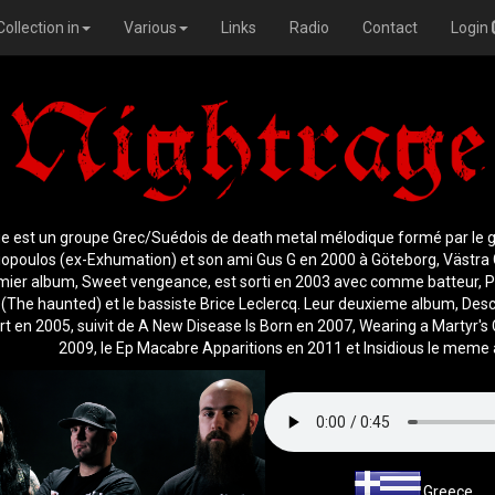
Collection in
Various
Links
Radio
Contact
Login
e est un groupe Grec/Suédois de death metal mélodique formé par le g
liopoulos (ex-Exhumation) et son ami Gus G en 2000 à Göteborg, Västra 
mier album, Sweet vengeance, est sorti en 2003 avec comme batteur, P
(The haunted) et le bassiste Brice Leclercq. Leur deuxieme album, Desc
rt en 2005, suivit de A New Disease Is Born en 2007, Wearing a Martyr's
2009, le Ep Macabre Apparitions en 2011 et Insidious le meme
Greece