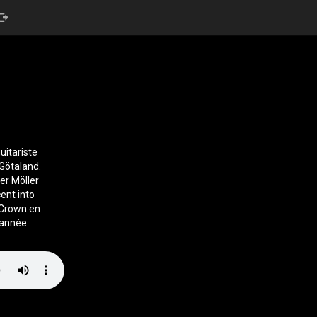
uitariste
Götaland.
er Möller
ent into
 Crown en
 année.