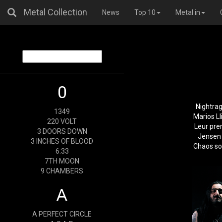
Metal Collection
News
Top 10
Metal in
0
Nightrag
1349
Marios L
220 VOLT
Leur pre
3 DOORS DOWN
Jensen 
3 INCHES OF BLOOD
Chaos so
6:33
7TH MOON
9 CHAMBERS
A
A PERFECT CIRCLE